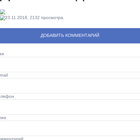
23.11.2018,
2132
просмотра.
ДОБАВИТЬ КОММЕНТАРИЙ
мя
mail
елефон
ема
омментарий