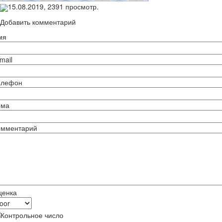
15.08.2019,
2391
просмотр.
Добавить комментарий
мя
mail
елефон
ема
омментарий
ценка